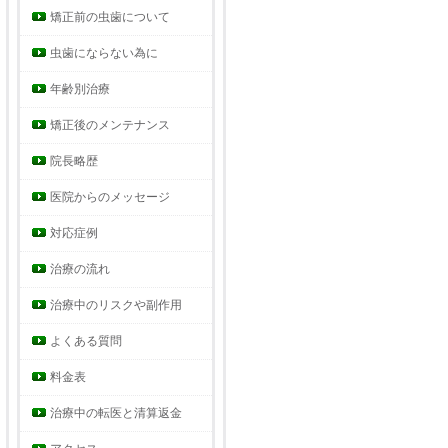
矯正前の虫歯について
虫歯にならない為に
年齢別治療
矯正後のメンテナンス
院長略歴
医院からのメッセージ
対応症例
治療の流れ
治療中のリスクや副作用
よくある質問
料金表
治療中の転医と清算返金