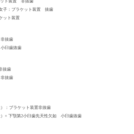
ケット装置 非抜歯
歳女子：ブラケット装置 抜歯
ラケット装置
 非抜歯
 小臼歯抜歯
非抜歯
 非抜歯
伏）：ブラケット装置非抜歯
伏）+ 下顎第2小臼歯先天性欠如 小臼歯抜歯