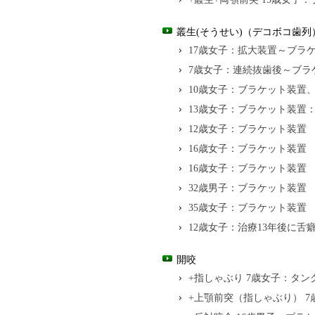
叢生(そうせい)（デコボコ歯列
17歳女子：拡大装置～ブラ
7歳女子：連続抜歯後～ブラ
10歳女子：ブラケット装置
13歳女子：ブラケット装置
12歳女子：ブラケット装置
16歳女子：ブラケット装置
16歳女子：ブラケット装置
32歳男子：ブラケット装置
35歳女子：ブラケット装置
12歳女子：治療13年後に
開咬
+指しゃぶり 7歳女子：タ
+上顎前突（指しゃぶり） 