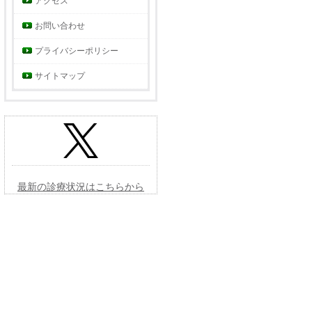
アクセス
お問い合わせ
プライバシーポリシー
サイトマップ
最新の診療状況はこちらから