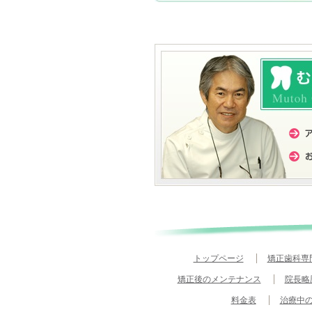
トップページ
矯正歯科専
矯正後のメンテナンス
院長略
料金表
治療中