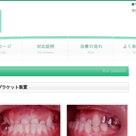
ブラケット装置